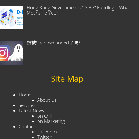
Hong Kong Government’s “D-Biz” Funding – What It
Means To You?
您被Shadowbanned了嗎?
Site Map
Home
About Us
Services
Latest News
on Chilli
on Marketing
Contact
Facebook
Twitter