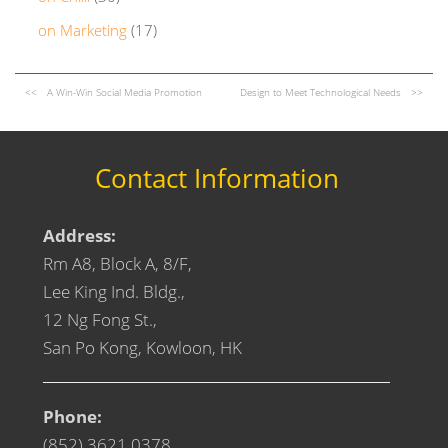
on Marketing
(17)
A Win-Win Social Media Promotion
Design to Meet Technological Needs
Contact Information
Address:
Rm A8, Block A, 8/F,
Lee King Ind. Bldg.,
12 Ng Fong St.,
San Po Kong, Kowloon, HK
Phone:
(852) 3621 0378